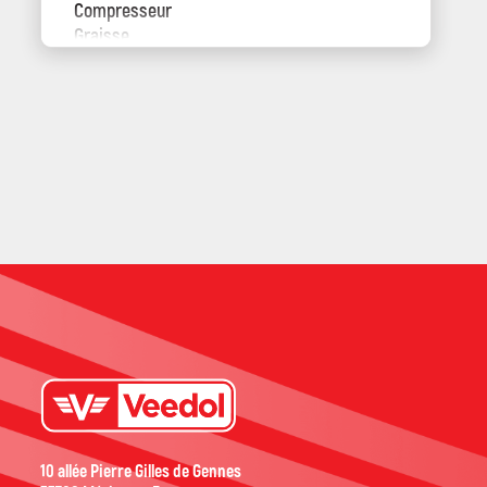
Compresseur
Graisse
Hydraulique
Moteur
Motoculture
Multifonction
Transmission
Utto
10 allée Pierre Gilles de Gennes