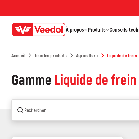
Aller
au
contenu
À propos
Produits
Conseils tec
Accueil
Tous les produits
Agriculture
Liquide de frein
>
>
>
Gamme
Liquide de frein
Rechercher