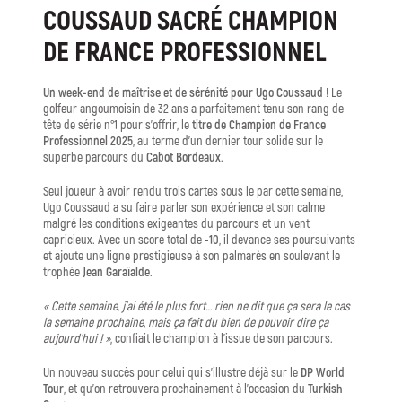
COUSSAUD SACRÉ CHAMPION
DE FRANCE PROFESSIONNEL
Un week-end de maîtrise et de sérénité pour Ugo Coussaud
! Le
golfeur angoumoisin de 32 ans a parfaitement tenu son rang de
tête de série n°1 pour s’offrir, le
titre de Champion de France
Professionnel 2025
, au terme d’un dernier tour solide sur le
superbe parcours du
Cabot Bordeaux
.
Seul joueur à avoir rendu trois cartes sous le par cette semaine,
Ugo Coussaud a su faire parler son expérience et son calme
malgré les conditions exigeantes du parcours et un vent
capricieux. Avec un score total de
-10
, il devance ses poursuivants
et ajoute une ligne prestigieuse à son palmarès en soulevant le
trophée
Jean Garaïalde
.
« Cette semaine, j’ai été le plus fort… rien ne dit que ça sera le cas
la semaine prochaine, mais ça fait du bien de pouvoir dire ça
aujourd’hui ! »
, confiait le champion à l’issue de son parcours.
Un nouveau succès pour celui qui s’illustre déjà sur le
DP World
Tour
, et qu’on retrouvera prochainement à l’occasion du
Turkish